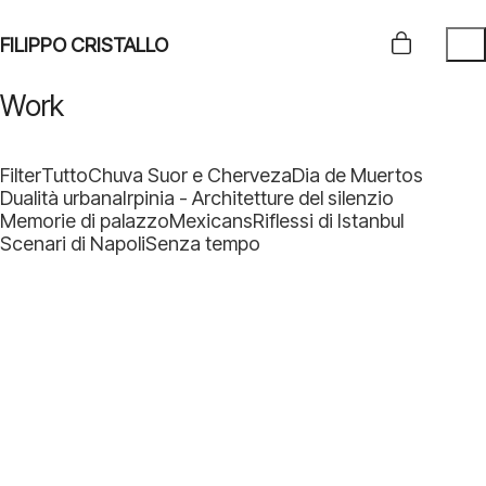
FILIPPO CRISTALLO
Work
Filter
Tutto
Chuva Suor e Cherveza
Dia de Muertos
Dualità urbana
Irpinia - Architetture del silenzio
Memorie di palazzo
Mexicans
Riflessi di Istanbul
Scenari di Napoli
Senza tempo