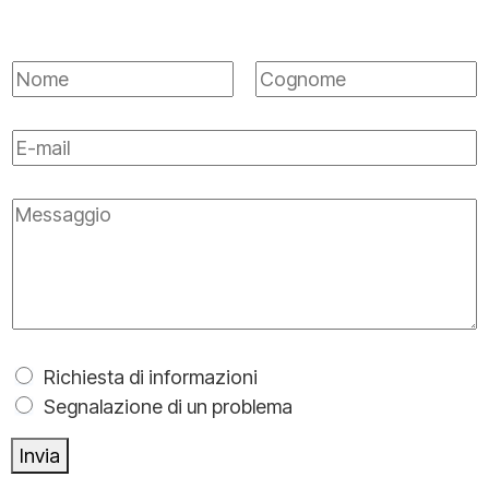
N
o
Nome
Cognome
m
E
e
m
*
a
M
i
e
l
s
*
s
a
g
M
Richiesta di informazioni
g
u
Segnalazione di un problema
i
l
o
Invia
t